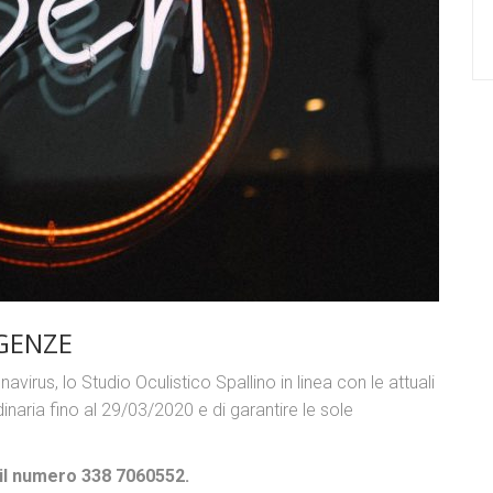
RGENZE
virus, lo Studio Oculistico Spallino in linea con le attuali
dinaria fino al 29/03/2020 e di garantire le sole
 il numero 338 7060552.