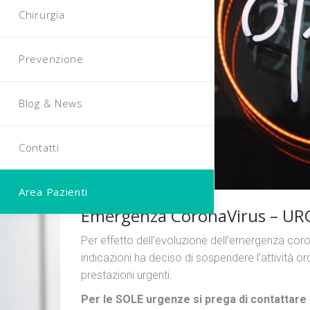
Chirurgia
Prevenzione
Blog & News
FEB
Contatti
25
Area Pazienti
Emergenza CoronaVirus – U
Per effetto dell’evoluzione dell’emergenza corona
indicazioni ha deciso di sospendere l’attività or
prestazioni urgenti.
Per le SOLE urgenze si prega di contattare