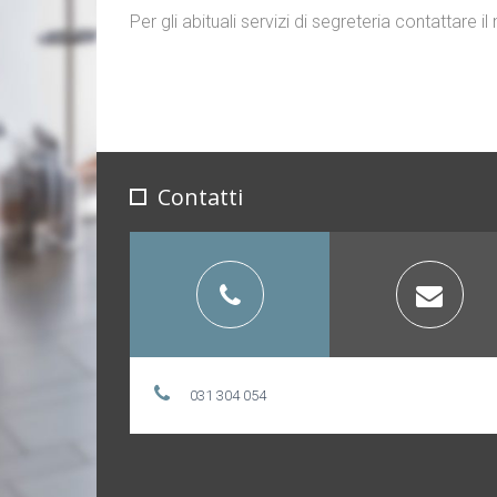
Per gli abituali servizi di segreteria contattare
Contatti
031 304 054