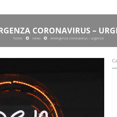
RGENZA CORONAVIRUS – URG
home
news
emergenza coronavirus – urgenze
C